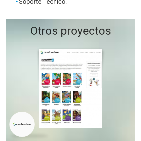
Soporte Técnico.
Otros proyectos
VER + INFO
IR 